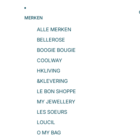
MERKEN
ALLE MERKEN
BELLEROSE
BOOGIE BOUGIE
COOLWAY
HKLIVING
&KLEVERING
LE BON SHOPPE
Gratis verzendi
MY JEWELLERY
jouw eerste or
LES SOEURS
Schrijf je in voor onze nieuwsbri
LOUCIL
jouw gratis verzendin
O MY BAG