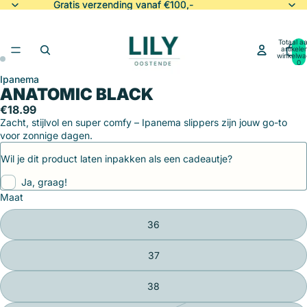
Gratis verzending vanaf €100,-
Gratis verzending vanaf €100,-
Totaal aa
artikele
winkelwa
0
Ipanema
Afbeelding
Afbeelding
ANATOMIC BLACK
openen
openen
in
in
€18.99
volledig
volledig
Zacht, stijlvol en super comfy – Ipanema slippers zijn jouw go-to
scherm
scherm
voor zonnige dagen.
Wil je dit product laten inpakken als een cadeautje?
Ja, graag!
Maat
36
37
38