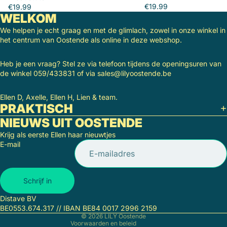
€19.99
€19.99
WELKOM
We helpen je echt graag en met de glimlach, zowel in onze winkel in
het centrum van Oostende als online in deze webshop.
Heb je een vraag? Stel ze via telefoon tijdens de openingsuren van
de winkel 059/433831 of via sales@lilyoostende.be
Ellen D, Axelle, Ellen H, Lien & team.
PRAKTISCH
NIEUWS UIT OOSTENDE
Krijg als eerste Ellen haar nieuwtjes
E-mail
Terugbetalingsbeleid
Privacybeleid
Algemene voorwaarden
Schrijf in
Verzendbeleid
Distave BV
Wettelijke kennisgeving
BE0553.674.317 // IBAN BE84 0017 2996 2159
© 2026
LILY Oostende
Voorwaarden en beleid