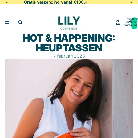
Gratis verzending vanaf €100,-
Gratis verzending vanaf €100,-
Totaal aa
artikele
winkelwa
0
HOT & HAPPENING:
HEUPTASSEN
7 februari 2023