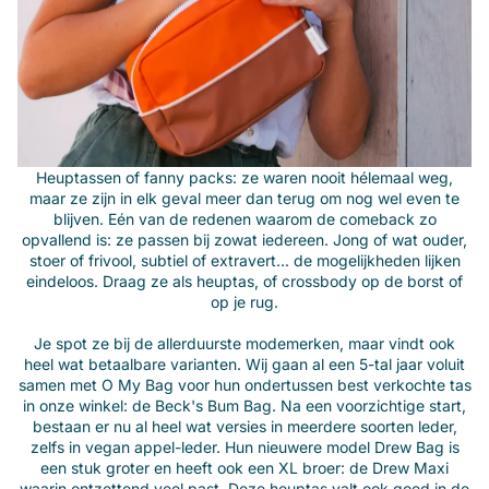
Heuptassen of fanny packs: ze waren nooit hélemaal weg,
maar ze zijn in elk geval meer dan terug om nog wel even te
blijven. Eén van de redenen waarom de comeback zo
opvallend is: ze passen bij zowat iedereen. Jong of wat ouder,
stoer of frivool, subtiel of extravert... de mogelijkheden lijken
eindeloos. Draag ze als heuptas, of crossbody op de borst of
op je rug.
xx
Je spot ze bij de allerduurste modemerken, maar vindt ook
heel wat betaalbare varianten. Wij gaan al een 5-tal jaar voluit
samen met
O My Bag
voor hun ondertussen best verkochte tas
in onze winkel: de
Beck's Bum Bag
. Na een voorzichtige start,
bestaan er nu al heel wat versies in meerdere soorten leder,
zelfs in vegan appel-leder. Hun nieuwere model
Drew Bag
is
een stuk groter en heeft ook een XL broer: de Drew Maxi
waarin ontzettend veel past. Deze heuptas valt ook goed in de