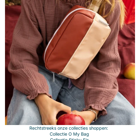
Rechtstreeks onze collecties shoppen:
Collectie
O My Bag
Collectie
Sticky Sis