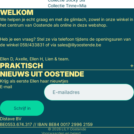
Collectie
Tinne+Mia
WELKOM
We helpen je echt graag en met de glimlach, zowel in onze winkel in
het centrum van Oostende als online in deze webshop.
Heb je een vraag? Stel ze via telefoon tijdens de openingsuren van
de winkel 059/433831 of via sales@lilyoostende.be
Ellen D, Axelle, Ellen H, Lien & team.
PRAKTISCH
NIEUWS UIT OOSTENDE
Krijg als eerste Ellen haar nieuwtjes
E-mail
Terugbetalingsbeleid
Privacybeleid
Algemene voorwaarden
Schrijf in
Verzendbeleid
Distave BV
Wettelijke kennisgeving
BE0553.674.317 // IBAN BE84 0017 2996 2159
© 2026
LILY Oostende
Voorwaarden en beleid